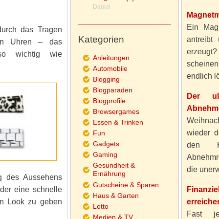
Daniel
Magnetm
Ein Magn
 durch das Tragen
Kategorien
antreibt
on Uhren – das
erzeugt
so wichtig wie
Anleitungen
scheine
Automobile
endlich lö
Blogging
Blogparaden
Der ul
Blogprofile
Abnehme
Browsergames
Weihnach
Essen & Trinken
wieder d
Fun
Gadgets
den H
Gaming
Abnehmre
Gesundheit &
die unerw
Ernährung
ng des Aussehens
Gutscheine & Sparen
der eine schnelle
Finanzi
Haus & Garten
en Look zu geben
erreiche
Lotto
Fast j
Medien & TV