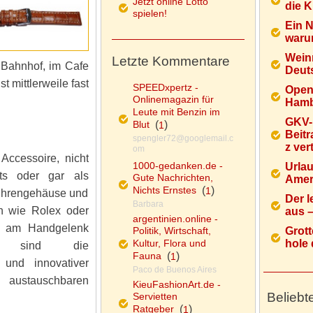
Jetzt online Lotto
die K
spielen!
Ein 
warum
Wein
Letzte Kommentare
 Bahnhof, im Cafe
Deuts
st mittlerweile fast
SPEEDxpertz -
Open
Onlinemagazin für
Hamb
Leute mit Benzin im
GKV-
Blut
(
)
1
Beitr
spengler72@googlemail.c
z ver
om
Accessoire, nicht
1000-gedanken.de -
Urlau
its oder gar als
Gute Nachrichten,
Ameri
Nichts Ernstes
(
)
1
 Uhrengehäuse und
Der l
Barbara
en wie Rolex oder
aus – 
argentinien.online -
re am Handgelenk
Politik, Wirtschaft,
Grott
Kultur, Flora und
hole d
ile sind die
Fauna
(
)
1
r und innovativer
Paco de Buenos Aires
austauschbaren
KieuFashionArt.de -
Beliebt
Servietten
Ratgeber
(
)
1