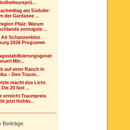
indheitsursprü...
Nachmittag am Südufer:
 der Gardasee ...
region Pfalz: Warum
chlands sonnigste ...
 Air Schanzenkino
urg 2026 Programm
agsstabilisierungsgeset
teuert Min...
b auf einer Ranch in
ka – Den Traum...
etzte macht das Licht
Die 20 fast ...
e erreicht Traumpreis
ir jetzt Hohlw...
e Beiträge