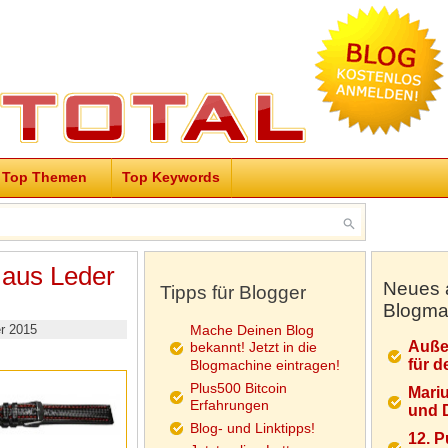
Top Themen
Top Keywords
 aus Leder
Neues 
Tipps für Blogger
Blogma
r 2015
Mache Deinen Blog
Auße
bekannt! Jetzt in die
für d
Blogmachine eintragen!
Plus500 Bitcoin
Mariu
Erfahrungen
und D
Blog- und Linktipps!
12. 