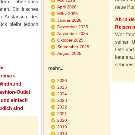
Mai 2026
ndern – ohne dass
April 2026
neue Kun
nen. Ein frisches
März 2026
n Austausch des
Ab-in-d
Januar 2026
ck bleibt jedoch
Dezember 2025
Reisen 
November 2025
Wer freut
Oktober 2025
seinen U
September 2025
Orte und
August 2025
kennenzu
sehr reise
er
mehr...
rimark
2026
 Windhund
2025
ashion-Outlet
2024
l und einfach
2023
2022
klich sind
2021
2020
2019
2018