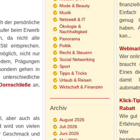
finanzie
Mode & Beauty
Einfach
Musik
Netzwelt & IT
genug 
h der persönliche
Ökologie &
haben. A
ufer beim Erwerb
Nachhaltigkeit
kan...
, da nicht alle
Panorama
til entsprechen.
Politik
Webinar
Recht & Steuern
glich, nicht nur
Wer onlin
Social Networking
edern, Prägungen
braucht 
Sport
sondern gehen in
Eines di
Tipps & Tricks
unterschiedliche
damit 
Urlaub & Reisen
Dornschließe
an,
Wirtschaft & Finanzen
automatisi
Klick-T
Archiv
Rabatt
Wie gut 
ol, aber auch als
August 2026
Erfahru
 wird von vielen
Juli 2026
Wer al
Juni 2026
er Geschmack und
beziehun