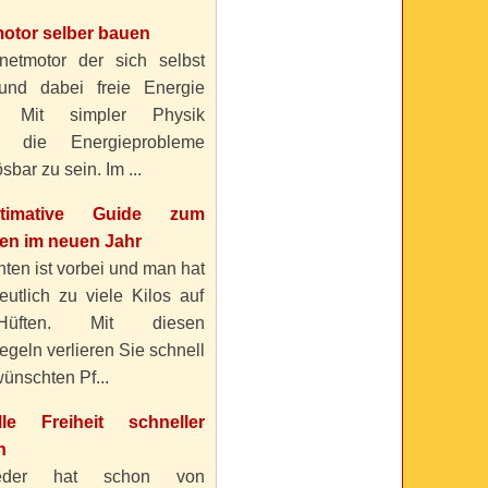
otor selber bauen
etmotor der sich selbst
 und dabei freie Energie
? Mit simpler Physik
n die Energieprobleme
sbar zu sein. Im ...
timative Guide zum
n im neuen Jahr
ten ist vorbei und man hat
eutlich zu viele Kilos auf
üften. Mit diesen
geln verlieren Sie schnell
ünschten Pf...
elle Freiheit schneller
n
eder hat schon von