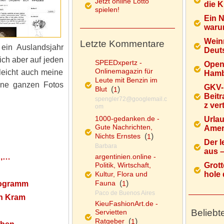
Jetzt online Lotto
die K
spielen!
Ein 
warum
Wein
Letzte Kommentare
ein Auslandsjahr
Deuts
ich aber auf jeden
SPEEDxpertz -
Open
Onlinemagazin für
leicht auch meine
Hamb
Leute mit Benzin im
ine ganzen Fotos
GKV-
Blut
(
)
1
Beitr
spengler72@googlemail.c
z ver
om
1000-gedanken.de -
Urlau
Gute Nachrichten,
Ameri
Nichts Ernstes
(
)
1
Der l
Barbara
aus – 
n,…
argentinien.online -
Politik, Wirtschaft,
Grott
Kultur, Flora und
hole d
Fauna
(
)
rogramm
1
Paco de Buenos Aires
ch Kram
KieuFashionArt.de -
Beliebt
Servietten
Ratgeber
(
)
1