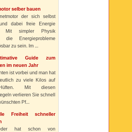
otor selber bauen
etmotor der sich selbst
 und dabei freie Energie
? Mit simpler Physik
n die Energieprobleme
sbar zu sein. Im ...
timative Guide zum
n im neuen Jahr
ten ist vorbei und man hat
eutlich zu viele Kilos auf
üften. Mit diesen
geln verlieren Sie schnell
ünschten Pf...
elle Freiheit schneller
n
eder hat schon von