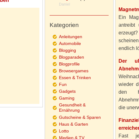
eben
Daniel
Magnetm
Ein Magn
Kategorien
antreibt
erzeugt
Anleitungen
scheine
Automobile
endlich lö
Blogging
Blogparaden
Der ul
Blogprofile
Abnehme
Browsergames
Weihnach
Essen & Trinken
wieder d
Fun
Gadgets
den H
Gaming
Abnehmre
Gesundheit &
die unerw
Ernährung
Gutscheine & Sparen
Finanzi
Haus & Garten
erreiche
Lotto
Fast j
Medien & TV