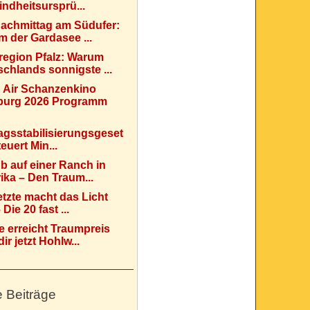
indheitsursprü...
Nachmittag am Südufer:
 der Gardasee ...
region Pfalz: Warum
chlands sonnigste ...
 Air Schanzenkino
urg 2026 Programm
agsstabilisierungsgeset
teuert Min...
b auf einer Ranch in
ka – Den Traum...
etzte macht das Licht
Die 20 fast ...
e erreicht Traumpreis
ir jetzt Hohlw...
e Beiträge