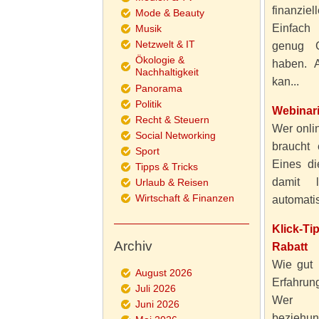
finanzie
Mode & Beauty
Einfach
Musik
Netzwelt & IT
genug 
Ökologie &
haben. A
Nachhaltigkeit
kan...
Panorama
Politik
Webinar
Recht & Steuern
Wer onlin
Social Networking
braucht 
Sport
Eines di
Tipps & Tricks
damit 
Urlaub & Reisen
Wirtschaft & Finanzen
automatisi
Klick-T
Archiv
Rabatt
Wie gut 
August 2026
Erfahru
Juli 2026
Wer al
Juni 2026
beziehun