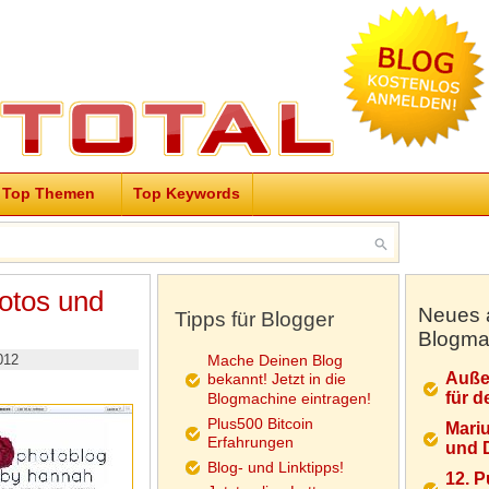
Top Themen
Top Keywords
Fotos und
Neues 
Tipps für Blogger
Blogma
012
Mache Deinen Blog
Auße
bekannt! Jetzt in die
für d
Blogmachine eintragen!
Plus500 Bitcoin
Mariu
Erfahrungen
und D
Blog- und Linktipps!
12. 